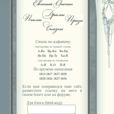
Стихи по алфавиту
сортировка по первой строке
А-Во
Вр-Кн
Ко-На
Не-По
Пр-Ту
Ты-Я
сортировка по названию
А-И
К-О
П-Я
По времени написания
1813-1817
1817-1820
1820-1826
1827-1836
Если вам понравился наш сайт,
разместите ссылку на него в
своем блоге или на форуме.
Для блога (html-код):