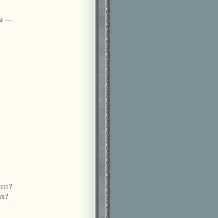
ды —
ина?
ах?