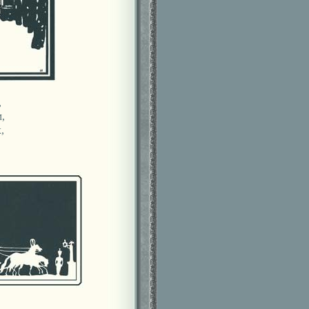
,
,
,