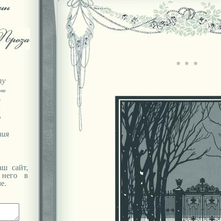
* * *
ту
оке
а
Я
ю
ния
ш сайт,
 него в
е.