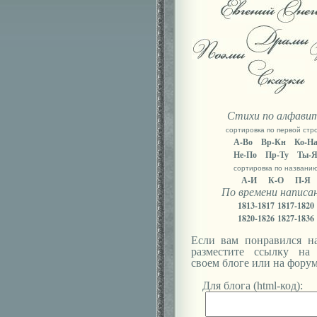
Стихи по алфави
сортировка по первой стр
А-Во
Вр-Кн
Ко-Н
Не-По
Пр-Ту
Ты-
сортировка по названи
А-И
К-О
П-Я
По времени написа
1813-1817
1817-1820
1820-1826
1827-1836
Если вам понравился на
разместите ссылку на
своем блоге или на форум
Для блога (html-код):