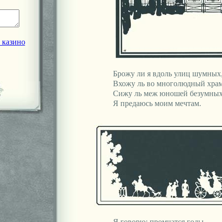
 казино
Брожу ли я вдоль улиц шумных
Вхожу ль во многолюдный храм
Сижу ль меж юношей безумных
Я предаюсь моим мечтам.
Я говорю: промчатся годы,