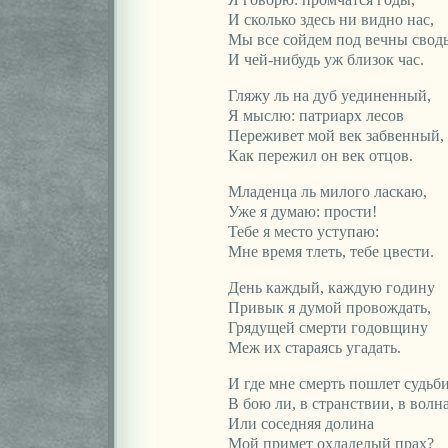
И сколько здесь ни видно нас,
Мы все сойдем под вечны сво
И чей-нибудь уж близок час.
Гляжу ль на дуб уединенный,
Я мыслю: патриарх лесов
Переживет мой век забвенный,
Как пережил он век отцов.
Младенца ль милого ласкаю,
Уже я думаю: прости!
Тебе я место уступаю:
Мне время тлеть, тебе цвести.
День каждый, каждую годину
Привык я думой провождать,
Грядущей смерти годовщину
Меж их стараясь угадать.
И где мне смерть пошлет судьб
В бою ли, в странствии, в волн
Или соседняя долина
Мой примет охладелый прах?