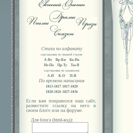
Стихи по алфавиту
сортировка по первой строке
А-Во
Вр-Кн
Ко-На
Не-По
Пр-Ту
Ты-Я
сортировка по названию
А-И
К-О
П-Я
По времени написания
1813-1817
1817-1820
1820-1826
1827-1836
Если вам понравился наш сайт,
разместите ссылку на него в
своем блоге или на форуме.
Для блога (html-код):