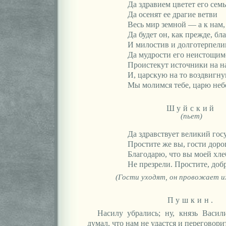
Да здравием цветет его семь
Да осенят ее драгие ветви
Весь мир земной — а к нам,
Да будет он, как прежде, бл
И милостив и долготерпели
Да мудрости его неистощим
Проистекут источники на на
И, царскую на то воздвигну
Мы молимся тебе, царю неб
Шуйский
(пьет)
Да здравствует великий гос
Простите же вы, гости доро
Благодарю, что вы моей хле
Не презрели. Простите, доб
(Гости уходят, он провожает их
Пушкин.
Насилу убрались; ну, князь Васи
думал, что нам не удастся и переговори