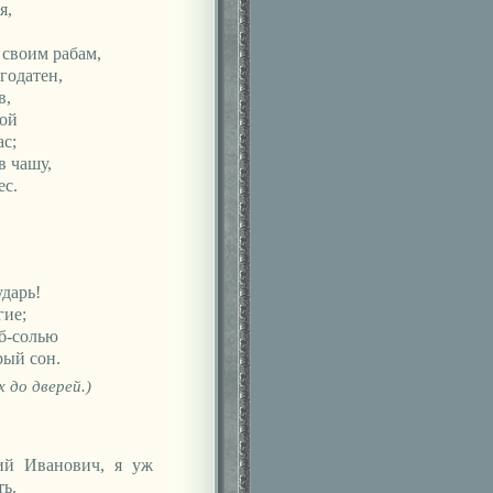
я,
 своим рабам,
агодатен,
в,
ой
с;
в чашу,
ес.
ударь!
гие;
б-солью
рый сон.
 до дверей.)
лий Иванович, я уж
ть.