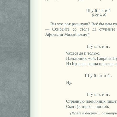
Шуйский
(слугам)
Вы что рот разинули? Всё бы вам г
— Сбирайте со стола да ступайте
Афанасий Михайлович?
Пушкин.
Чудеса да и только.
Племянник мой, Гаврила П
Из Кракова гонца прислал с
Шуйский.
Ну.
Пушкин.
Странную племянник пишет
Сын Грозного... постой.
(Идет к дверям и осматри