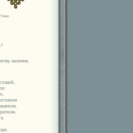
 Ужин.
.)
итву, мальчик.
 сущий,
ли:
е,
честивом
ржавном.
 ратном.
а.
оря.