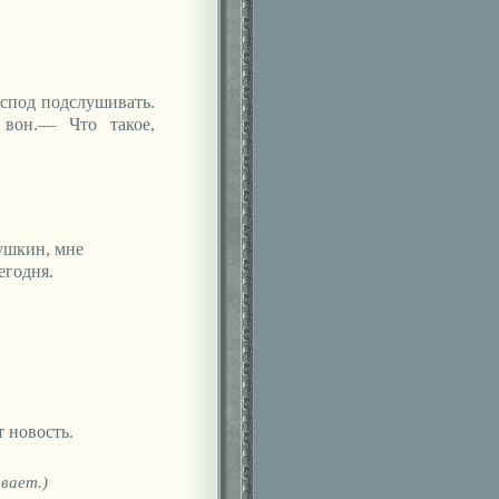
оспод подслушивать.
 вон.— Что такое,
ушкин, мне
егодня.
 новость.
вает.)