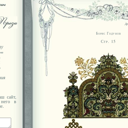
Др
Борис Годунов
Стр. 15
ту
оке
а
Я
ю
ния
ш сайт,
 него в
е.