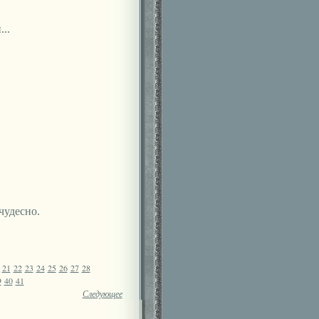
..
чудесно.
21
22
23
24
25
26
27
28
9
40
41
Следующее