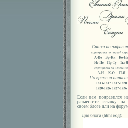
Стихи по алфави
сортировка по первой стр
А-Во
Вр-Кн
Ко-Н
Не-По
Пр-Ту
Ты-
сортировка по названи
А-И
К-О
П-Я
По времени написа
1813-1817
1817-1820
1820-1826
1827-1836
Если вам понравился на
разместите ссылку на
своем блоге или на форум
Для блога (html-код):