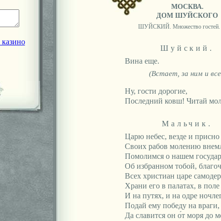
МОСКВА.
ДОМ ШУЙСКОГО
ШУЙСКИЙ. Множество гостей.
 казино
Шуйский.
Вина еще.
(Встает, за ним и все
Ну, гости дорогие,
Последний ковш! Читай мол
Мальчик.
Царю небес, везде и присно
Своих рабов молению внем
Помолимся о нашем государ
Об избранном тобой, благо
Всех христиан царе самоде
Храни его в палатах, в поле
И на путях, и на одре ночлег
Подай ему победу на враги,
Да славится он о́т моря до м