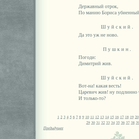
Державный отрок,
По манию Бориса убиенный.
Шуйский.
Да это уж не ново.
Пушкин.
Погоди:
Димитрий жив.
Шуйский.
Вот-на! какая весть!
Царевич жив! ну подлинно 
И только-то?
1
2
3
4
5
6
7
8
9
10
11
12
13
14
15
16
17
18
19
20
29
30
31
32
33
34
35
36
37
38
3
Предыдущее