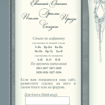
Стихи по алфавиту
сортировка по первой строке
А-Во
Вр-Кн
Ко-На
Не-По
Пр-Ту
Ты-Я
сортировка по названию
А-И
К-О
П-Я
По времени написания
1813-1817
1817-1820
1820-1826
1827-1836
Если вам понравился наш сайт,
разместите ссылку на него в
своем блоге или на форуме.
Для блога (html-код):