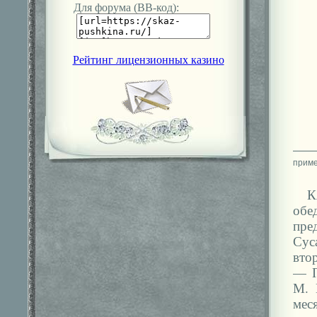
Для форума (ВВ-код):
Рейтинг лицензионных казино
К
обе
пре
Сус
вто
— П
М. 
меся