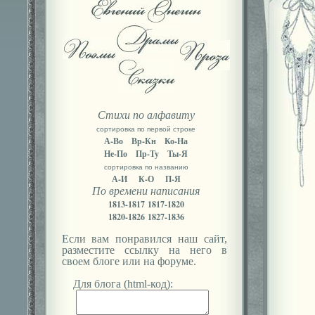
Стихи по алфавиту
сортировка по первой строке
А-Во
Вр-Кн
Ко-На
Не-По
Пр-Ту
Ты-Я
сортировка по названию
А-И
К-О
П-Я
По времени написания
1813-1817
1817-1820
1820-1826
1827-1836
Если вам понравился наш сайт,
разместите ссылку на него в
своем блоге или на форуме.
Для блога (html-код):