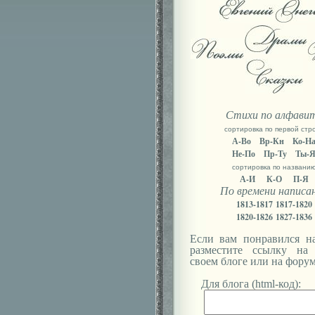
Стихи по алфави
сортировка по первой стр
А-Во
Вр-Кн
Ко-Н
Не-По
Пр-Ту
Ты-
сортировка по названи
А-И
К-О
П-Я
По времени написа
1813-1817
1817-1820
1820-1826
1827-1836
Если вам понравился на
разместите ссылку на
своем блоге или на форум
Для блога (html-код):