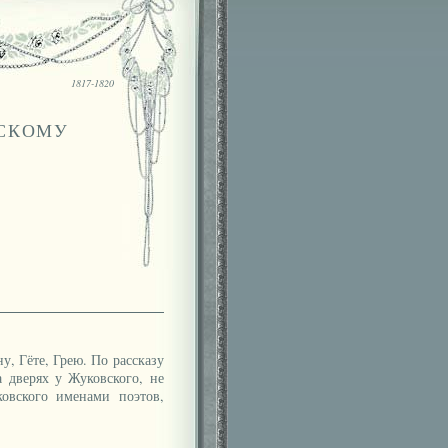
1817-1820
ВСКОМУ
Гёте, Грею. По рассказу
 дверях у Жуковского, не
овского именами поэтов,