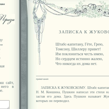
ЗАПИСКА К ЖУКО
ту
Штабс-капитану, Гёте, Грею,
оке
а
Томсону, Шиллеру привет!
Я
Им поклониться честь имею,
ю
Но сердцем истинно жалею,
Что никогда их дома нет.
ния
ш сайт,
 него в
ЗАПИСКА К ЖУКОВСКОМУ. Штабс-капитану, 
е.
Н. М. Коншина, Пушкин написал эти стихи на
застав его дома. Здесь Пушкин называет Жук
которых он переводил.