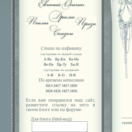
Стихи по алфавиту
сортировка по первой строке
А-Во
Вр-Кн
Ко-На
Не-По
Пр-Ту
Ты-Я
сортировка по названию
А-И
К-О
П-Я
По времени написания
1813-1817
1817-1820
1820-1826
1827-1836
Если вам понравился наш сайт,
разместите ссылку на него в
своем блоге или на форуме.
Для блога (html-код):