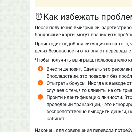
⏰Как избежать пробле
После получения выигрышей, зарегистриров
банковские карты могут возникнуть пробл
Происходит подобная ситуация из-за того,
целях безопасности отклоняют переводы с
Чтобы получить выигрыш, пользователю ка
Внести депозит. Сделать это рекомен
Впоследствии, это позволит без проб
Отыграть бонусы. Иногда в выводе от
случаев с тем, что клиенты не отыгр
Пройти идентификацию личности. Втор
проведении транзакции, - это игнори
беспрепятственно выводить деньги, н
кабинет.
Наконец, для совершения перевода потребу