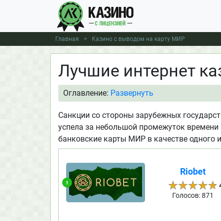
Главная
>
Казино с выводом на карту МИР
Лучшие интернет ка
Оглавление:
Развернуть
Санкции со стороны зарубежных государст
успела за небольшой промежуток времени з
банковские карты МИР в качестве одного и
Riobet
Голосов: 871