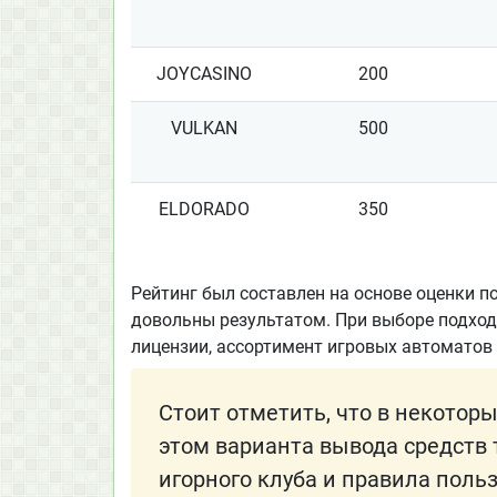
JOYCASINO
200
VULKAN
500
ELDORADO
350
Рейтинг был составлен на основе оценки п
довольны результатом. При выборе подхо
лицензии, ассортимент игровых автоматов
Стоит отметить, что в некотор
этом варианта вывода средств 
игорного клуба и правила поль