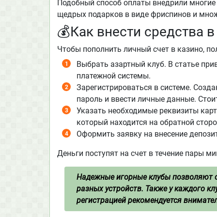
Подобный способ оплаты внедрили многие
щедрых подарков в виде фриспинов и множ
💰Как внести средства в
Чтобы пополнить личный счет в казино, по
Выбрать азартный клуб. В статье пр
платежной системы.
Зарегистрироваться в системе. Создан
пароль и ввести личные данные. Стои
Указать необходимые реквизиты карты
который находится на обратной сторо
Оформить заявку на внесение депозит
Деньги поступят на счет в течение пары ми
Надежные игорные клубы позволяют ос
разных устройств. Также у каждого к
регистрацией рекомендуется внимател