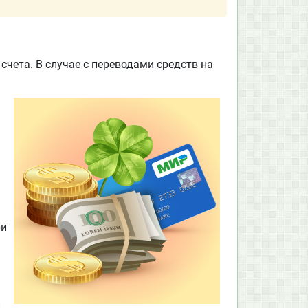
чета. В случае с переводами средств на
ри
и