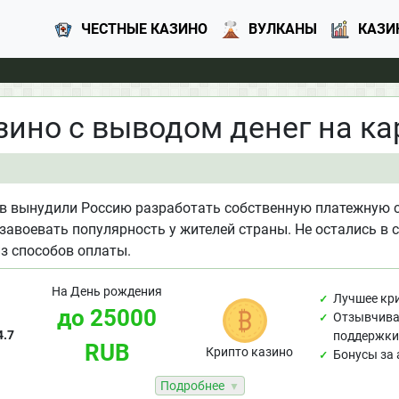
ЧЕСТНЫЕ КАЗИНО
ВУЛКАНЫ
КАЗИ
зино с выводом денег на к
в вынудили Россию разработать собственную платежную си
авоевать популярность у жителей страны. Не остались в 
з способов оплаты.
На День рождения
Лучшее кр
до 25000
Отзывчива
4.7
поддержк
RUB
Крипто казино
Бонусы за
Подробнее