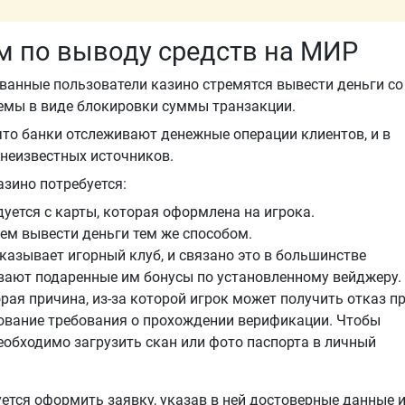
м по выводу средств на МИР
анные пользователи казино стремятся вывести деньги со с
емы в виде блокировки суммы транзакции.
 что банки отслеживают денежные операции клиентов, и в
 неизвестных источников.
зино потребуется:
дуется с карты, которая оформлена на игрока.
лем вывести деньги тем же способом.
казывает игорный клуб, и связано это в большинстве
ывают подаренные им бонусы по установленному вейджеру.
ая причина, из-за которой игрок может получить отказ п
рование требования о прохождении верификации. Чтобы
еобходимо загрузить скан или фото паспорта в личный
ется оформить заявку, указав в ней достоверные данные 