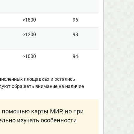
>1800
96
>1200
98
>1000
94
ечисленных площадках и остались
ндуют обращать внимание на наличие
 с помощью карты МИР, но при
ельно изучать особенности