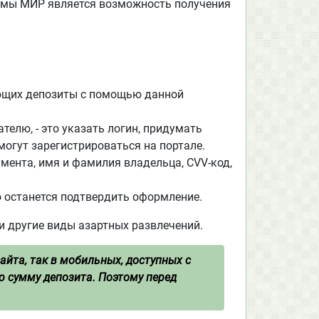
емы МИР является возможность получения
ающих депозиты с помощью данной
телю, - это указать логин, придумать
могут зарегистрироваться на портале.
мента, имя и фамилия владельца, CVV-код,
о останется подтвердить оформление.
ли другие виды азартных развлечений.
йта, так в мобильных, доступных с
 сумму депозита. Поэтому перед